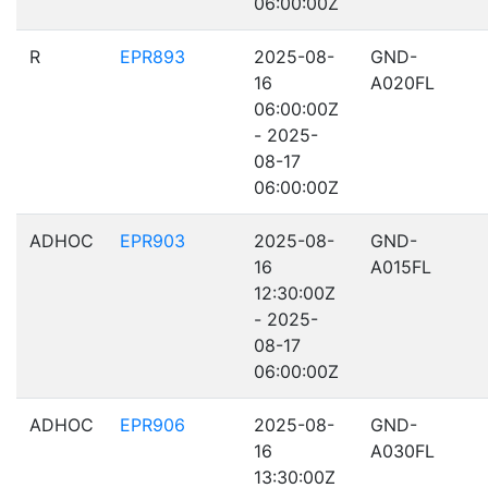
06:00:00Z
R
EPR893
2025-08-
GND-
16
A020FL
06:00:00Z
- 2025-
08-17
06:00:00Z
ADHOC
EPR903
2025-08-
GND-
16
A015FL
12:30:00Z
- 2025-
08-17
06:00:00Z
ADHOC
EPR906
2025-08-
GND-
16
A030FL
13:30:00Z