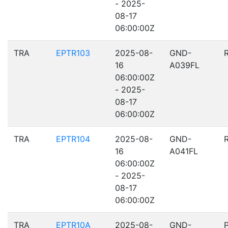
- 2025-
08-17
06:00:00Z
TRA
EPTR103
2025-08-
GND-
16
A039FL
06:00:00Z
- 2025-
08-17
06:00:00Z
TRA
EPTR104
2025-08-
GND-
16
A041FL
06:00:00Z
- 2025-
08-17
06:00:00Z
TRA
EPTR10A
2025-08-
GND-