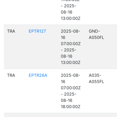
- 2025-
08-16
13:00:00Z
TRA
EPTR127
2025-08-
GND-
16
A050FL
07:00:00Z
- 2025-
08-16
13:00:00Z
TRA
EPTR26A
2025-08-
A035-
16
A055FL
07:00:00Z
- 2025-
08-16
18:00:00Z