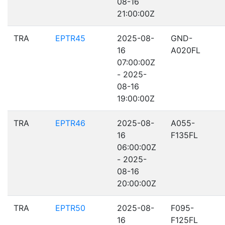
08-16
21:00:00Z
TRA
EPTR45
2025-08-
GND-
16
A020FL
07:00:00Z
- 2025-
08-16
19:00:00Z
TRA
EPTR46
2025-08-
A055-
16
F135FL
06:00:00Z
- 2025-
08-16
20:00:00Z
TRA
EPTR50
2025-08-
F095-
16
F125FL