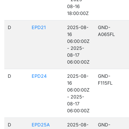
08-16
18:00:00Z
D
EPD21
2025-08-
GND-
16
A065FL
06:00:00Z
- 2025-
08-17
06:00:00Z
D
EPD24
2025-08-
GND-
16
F115FL
06:00:00Z
- 2025-
08-17
06:00:00Z
D
EPD25A
2025-08-
GND-