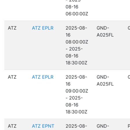
08-16
06:00:00Z
ATZ
ATZ EPLR
2025-08-
GND-
16
A025FL
08:00:00Z
- 2025-
08-16
18:30:00Z
ATZ
ATZ EPLR
2025-08-
GND-
16
A025FL
09:00:00Z
- 2025-
08-16
18:30:00Z
ATZ
ATZ EPNT
2025-08-
GND-