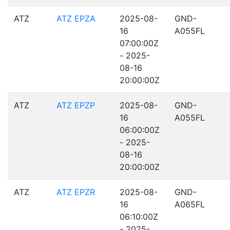
ATZ
ATZ EPZA
2025-08-
GND-
16
A055FL
07:00:00Z
- 2025-
08-16
20:00:00Z
ATZ
ATZ EPZP
2025-08-
GND-
16
A055FL
06:00:00Z
- 2025-
08-16
20:00:00Z
ATZ
ATZ EPZR
2025-08-
GND-
16
A065FL
06:10:00Z
- 2025-