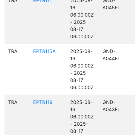
TRA
EPTR111
2025-08-
GND-
16
A045FL
06:00:00Z
- 2025-
08-17
06:00:00Z
TRA
EPTR115A
2025-08-
GND-
16
A044FL
06:00:00Z
- 2025-
08-17
06:00:00Z
TRA
EPTR119
2025-08-
GND-
16
A043FL
06:00:00Z
- 2025-
08-17