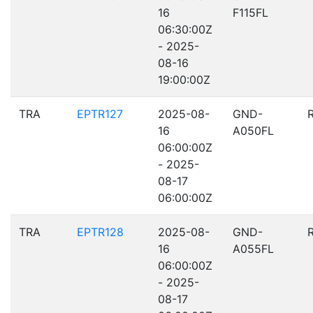
16
F115FL
06:30:00Z
- 2025-
08-16
19:00:00Z
TRA
EPTR127
2025-08-
GND-
16
A050FL
06:00:00Z
- 2025-
08-17
06:00:00Z
TRA
EPTR128
2025-08-
GND-
16
A055FL
06:00:00Z
- 2025-
08-17