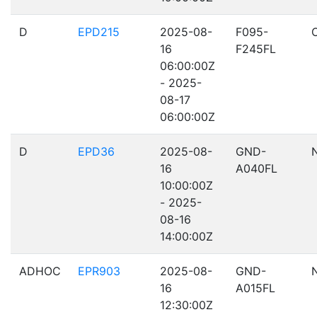
D
EPD215
2025-08-
F095-
16
F245FL
06:00:00Z
- 2025-
08-17
06:00:00Z
D
EPD36
2025-08-
GND-
16
A040FL
10:00:00Z
- 2025-
08-16
14:00:00Z
ADHOC
EPR903
2025-08-
GND-
16
A015FL
12:30:00Z