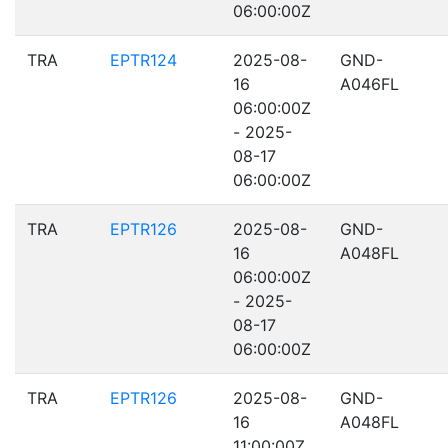
06:00:00Z
TRA
EPTR124
2025-08-
GND-
16
A046FL
06:00:00Z
- 2025-
08-17
06:00:00Z
TRA
EPTR126
2025-08-
GND-
16
A048FL
06:00:00Z
- 2025-
08-17
06:00:00Z
TRA
EPTR126
2025-08-
GND-
16
A048FL
11:00:00Z