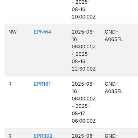
- 2025-
08-16
20:00:00Z
NW
EPNW4
2025-08-
GND-
16
A065FL
06:00:00Z
- 2025-
08-16
22:30:00Z
R
EPR161
2025-08-
GND-
16
A035FL
06:00:00Z
- 2025-
08-17
06:00:00Z
R
EPR302
2025-08-
GND-