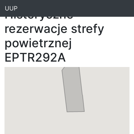
"
UUP
Historyczne
rezerwacje strefy
powietrznej
EPTR292A