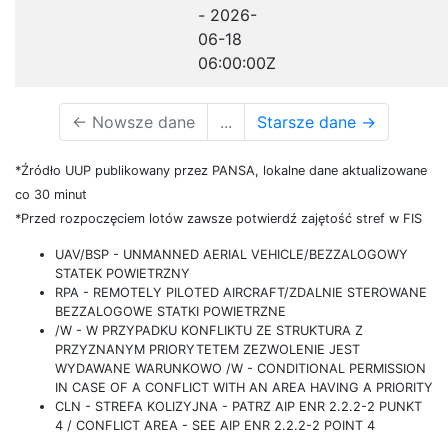
- 2026-
06-18
06:00:00Z
←
Nowsze dane
...
Starsze dane
→
*Źródło UUP publikowany przez PANSA, lokalne dane aktualizowane
co 30 minut
*Przed rozpoczęciem lotów zawsze potwierdź zajętość stref w FIS
UAV/BSP - UNMANNED AERIAL VEHICLE/BEZZALOGOWY
STATEK POWIETRZNY
RPA - REMOTELY PILOTED AIRCRAFT/ZDALNIE STEROWANE
BEZZALOGOWE STATKI POWIETRZNE
/W - W PRZYPADKU KONFLIKTU ZE STRUKTURA Z
PRZYZNANYM PRIORYTETEM ZEZWOLENIE JEST
WYDAWANE WARUNKOWO /W - CONDITIONAL PERMISSION
IN CASE OF A CONFLICT WITH AN AREA HAVING A PRIORITY
CLN - STREFA KOLIZYJNA - PATRZ AIP ENR 2.2.2-2 PUNKT
4 / CONFLICT AREA - SEE AIP ENR 2.2.2-2 POINT 4