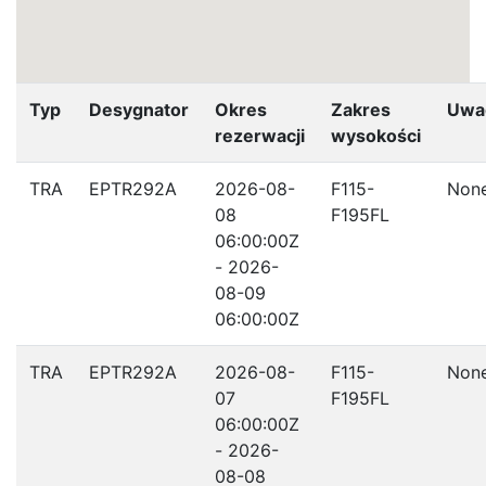
Typ
Desygnator
Okres
Zakres
Uwa
rezerwacji
wysokości
TRA
EPTR292A
2026-08-
F115-
Non
08
F195FL
06:00:00Z
- 2026-
08-09
06:00:00Z
TRA
EPTR292A
2026-08-
F115-
Non
07
F195FL
06:00:00Z
- 2026-
08-08