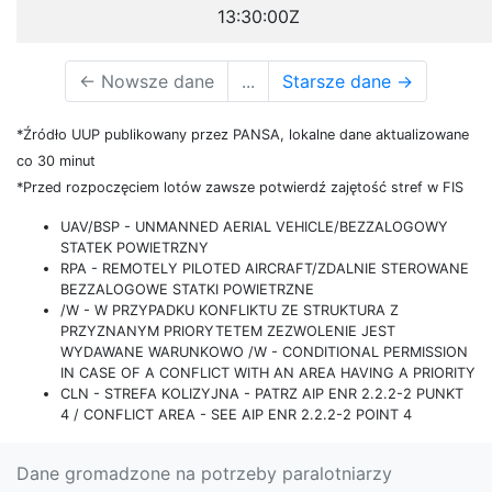
13:30:00Z
←
Nowsze dane
...
Starsze dane
→
*Źródło UUP publikowany przez PANSA, lokalne dane aktualizowane
co 30 minut
*Przed rozpoczęciem lotów zawsze potwierdź zajętość stref w FIS
UAV/BSP - UNMANNED AERIAL VEHICLE/BEZZALOGOWY
STATEK POWIETRZNY
RPA - REMOTELY PILOTED AIRCRAFT/ZDALNIE STEROWANE
BEZZALOGOWE STATKI POWIETRZNE
/W - W PRZYPADKU KONFLIKTU ZE STRUKTURA Z
PRZYZNANYM PRIORYTETEM ZEZWOLENIE JEST
WYDAWANE WARUNKOWO /W - CONDITIONAL PERMISSION
IN CASE OF A CONFLICT WITH AN AREA HAVING A PRIORITY
CLN - STREFA KOLIZYJNA - PATRZ AIP ENR 2.2.2-2 PUNKT
4 / CONFLICT AREA - SEE AIP ENR 2.2.2-2 POINT 4
Dane gromadzone na potrzeby paralotniarzy