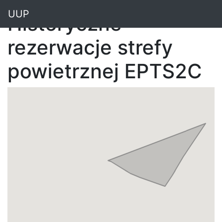
"
UUP
Historyczne
rezerwacje strefy
powietrznej EPTS2C