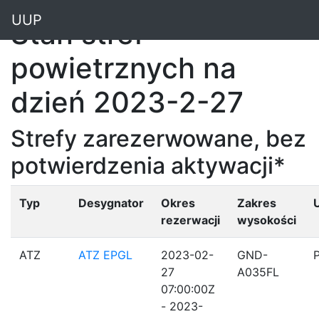
"
UUP
Stan stref
powietrznych na
dzień 2023-2-27
Strefy zarezerwowane, bez
potwierdzenia aktywacji*
Typ
Desygnator
Okres
Zakres
rezerwacji
wysokości
ATZ
ATZ EPGL
2023-02-
GND-
27
A035FL
07:00:00Z
- 2023-