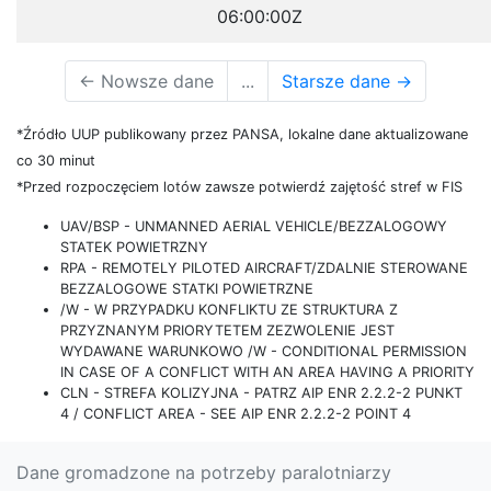
06:00:00Z
←
Nowsze dane
...
Starsze dane
→
*Źródło UUP publikowany przez PANSA, lokalne dane aktualizowane
co 30 minut
*Przed rozpoczęciem lotów zawsze potwierdź zajętość stref w FIS
UAV/BSP - UNMANNED AERIAL VEHICLE/BEZZALOGOWY
STATEK POWIETRZNY
RPA - REMOTELY PILOTED AIRCRAFT/ZDALNIE STEROWANE
BEZZALOGOWE STATKI POWIETRZNE
/W - W PRZYPADKU KONFLIKTU ZE STRUKTURA Z
PRZYZNANYM PRIORYTETEM ZEZWOLENIE JEST
WYDAWANE WARUNKOWO /W - CONDITIONAL PERMISSION
IN CASE OF A CONFLICT WITH AN AREA HAVING A PRIORITY
CLN - STREFA KOLIZYJNA - PATRZ AIP ENR 2.2.2-2 PUNKT
4 / CONFLICT AREA - SEE AIP ENR 2.2.2-2 POINT 4
Dane gromadzone na potrzeby paralotniarzy