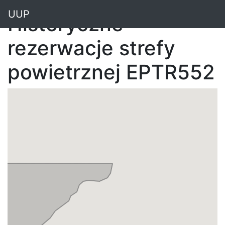
"
UUP
Historyczne
rezerwacje strefy
powietrznej EPTR552