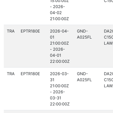
15:00:00Z
C15
- 2026-
04-02
21:00:00Z
TRA
EPTR180E
2026-04-
GND-
DA2
01
A025FL
C15
21:00:00Z
LAW
- 2026-
04-01
22:00:00Z
TRA
EPTR180E
2026-03-
GND-
DA2
31
A025FL
C15
21:00:00Z
LAW
- 2026-
03-31
22:00:00Z