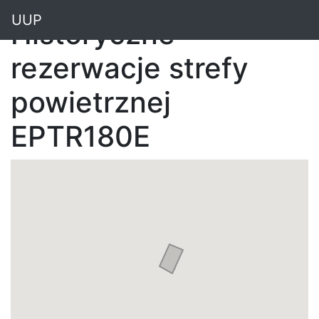
"
UUP
Historyczne
rezerwacje strefy
powietrznej
EPTR180E