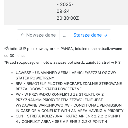
- 2025-
09-24
20:30:00Z
←
Nowsze dane
...
Starsze dane
→
*Źródło UUP publikowany przez PANSA, lokalne dane aktualizowane
co 30 minut
*Przed rozpoczęciem lotów zawsze potwierdź zajętość stref w FIS
UAV/BSP - UNMANNED AERIAL VEHICLE/BEZZALOGOWY
STATEK POWIETRZNY
RPA - REMOTELY PILOTED AIRCRAFT/ZDALNIE STEROWANE
BEZZALOGOWE STATKI POWIETRZNE
/W - W PRZYPADKU KONFLIKTU ZE STRUKTURA Z
PRZYZNANYM PRIORYTETEM ZEZWOLENIE JEST
WYDAWANE WARUNKOWO /W - CONDITIONAL PERMISSION
IN CASE OF A CONFLICT WITH AN AREA HAVING A PRIORITY
CLN - STREFA KOLIZYJNA - PATRZ AIP ENR 2.2.2-2 PUNKT
4 / CONFLICT AREA - SEE AIP ENR 2.2.2-2 POINT 4