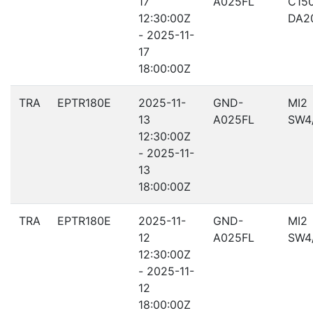
17
A025FL
C15
12:30:00Z
DA2
- 2025-11-
17
18:00:00Z
TRA
EPTR180E
2025-11-
GND-
MI2
13
A025FL
SW4
12:30:00Z
- 2025-11-
13
18:00:00Z
TRA
EPTR180E
2025-11-
GND-
MI2
12
A025FL
SW4
12:30:00Z
- 2025-11-
12
18:00:00Z