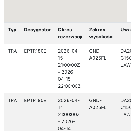
Typ
Desygnator
Okres
Zakres
Uwa
rezerwacji
wysokości
TRA
EPTR180E
2026-04-
GND-
DA2
15
A025FL
C15
21:00:00Z
LAW
- 2026-
04-15
22:00:00Z
TRA
EPTR180E
2026-04-
GND-
DA2
14
A025FL
C15
21:00:00Z
LAW
- 2026-
04-14