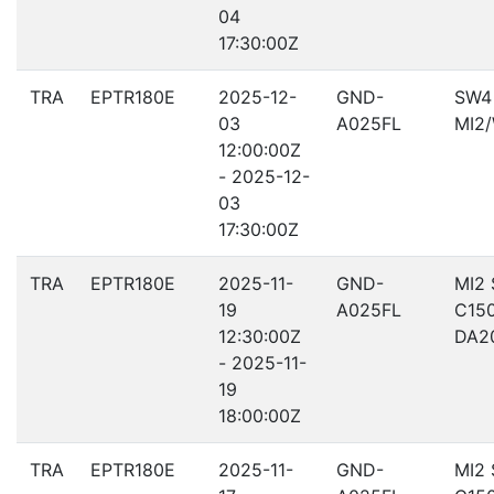
04
17:30:00Z
TRA
EPTR180E
2025-12-
GND-
SW4
03
A025FL
MI2
12:00:00Z
- 2025-12-
03
17:30:00Z
TRA
EPTR180E
2025-11-
GND-
MI2
19
A025FL
C15
12:30:00Z
DA2
- 2025-11-
19
18:00:00Z
TRA
EPTR180E
2025-11-
GND-
MI2