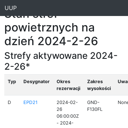
"
UUP
Stan stref
powietrznych na
dzień 2024-2-26
Strefy aktywowane 2024-
2-26*
Typ
Desygnator
Okres
Zakres
Uwa
rezerwacji
wysokości
D
EPD21
2024-02-
GND-
Non
26
F130FL
06:00:00Z
- 2024-