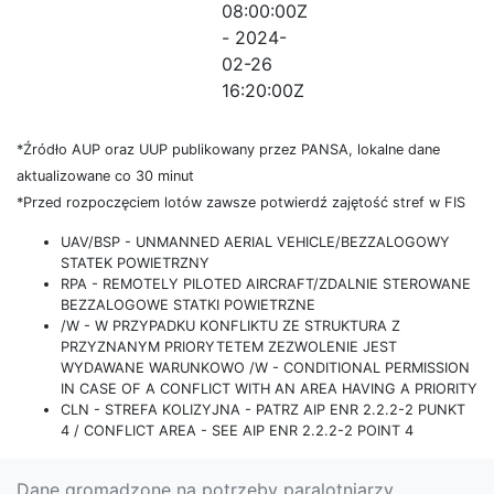
08:00:00Z
- 2024-
02-26
16:20:00Z
*Źródło AUP oraz UUP publikowany przez PANSA, lokalne dane
aktualizowane co 30 minut
*Przed rozpoczęciem lotów zawsze potwierdź zajętość stref w FIS
UAV/BSP - UNMANNED AERIAL VEHICLE/BEZZALOGOWY
STATEK POWIETRZNY
RPA - REMOTELY PILOTED AIRCRAFT/ZDALNIE STEROWANE
BEZZALOGOWE STATKI POWIETRZNE
/W - W PRZYPADKU KONFLIKTU ZE STRUKTURA Z
PRZYZNANYM PRIORYTETEM ZEZWOLENIE JEST
WYDAWANE WARUNKOWO /W - CONDITIONAL PERMISSION
IN CASE OF A CONFLICT WITH AN AREA HAVING A PRIORITY
CLN - STREFA KOLIZYJNA - PATRZ AIP ENR 2.2.2-2 PUNKT
4 / CONFLICT AREA - SEE AIP ENR 2.2.2-2 POINT 4
Dane gromadzone na potrzeby paralotniarzy