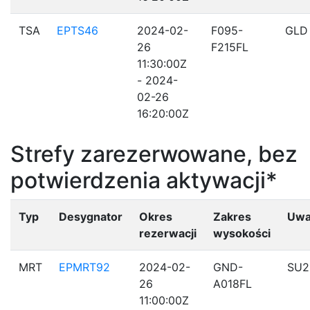
TSA
EPTS46
2024-02-
F095-
GLD
26
F215FL
11:30:00Z
- 2024-
02-26
16:20:00Z
Strefy zarezerwowane, bez
potwierdzenia aktywacji*
Typ
Desygnator
Okres
Zakres
Uwa
rezerwacji
wysokości
MRT
EPMRT92
2024-02-
GND-
SU2
26
A018FL
11:00:00Z