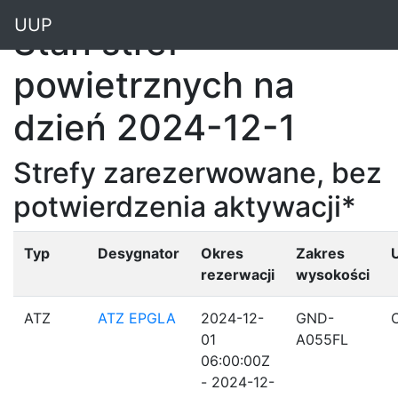
"
UUP
Stan stref
powietrznych na
dzień 2024-12-1
Strefy zarezerwowane, bez
potwierdzenia aktywacji*
Typ
Desygnator
Okres
Zakres
rezerwacji
wysokości
ATZ
ATZ EPGLA
2024-12-
GND-
01
A055FL
06:00:00Z
- 2024-12-