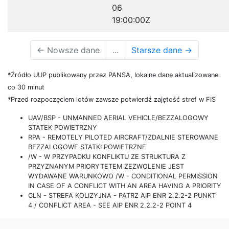
06
19:00:00Z
←
Nowsze dane
...
Starsze dane
→
*Źródło UUP publikowany przez PANSA, lokalne dane aktualizowane
co 30 minut
*Przed rozpoczęciem lotów zawsze potwierdź zajętość stref w FIS
UAV/BSP - UNMANNED AERIAL VEHICLE/BEZZALOGOWY
STATEK POWIETRZNY
RPA - REMOTELY PILOTED AIRCRAFT/ZDALNIE STEROWANE
BEZZALOGOWE STATKI POWIETRZNE
/W - W PRZYPADKU KONFLIKTU ZE STRUKTURA Z
PRZYZNANYM PRIORYTETEM ZEZWOLENIE JEST
WYDAWANE WARUNKOWO /W - CONDITIONAL PERMISSION
IN CASE OF A CONFLICT WITH AN AREA HAVING A PRIORITY
CLN - STREFA KOLIZYJNA - PATRZ AIP ENR 2.2.2-2 PUNKT
4 / CONFLICT AREA - SEE AIP ENR 2.2.2-2 POINT 4