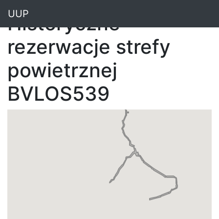
"
UUP
Historyczne
rezerwacje strefy
powietrznej
BVLOS539