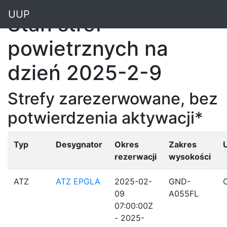
"
UUP
Stan stref
powietrznych na
dzień 2025-2-9
Strefy zarezerwowane, bez
potwierdzenia aktywacji*
Typ
Desygnator
Okres
Zakres
rezerwacji
wysokości
ATZ
ATZ EPGLA
2025-02-
GND-
09
A055FL
07:00:00Z
- 2025-