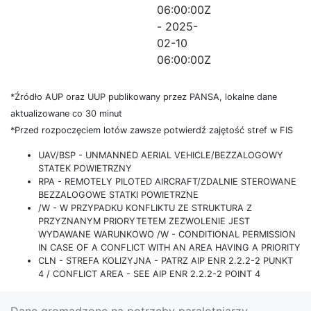
06:00:00Z
- 2025-
02-10
06:00:00Z
*Źródło AUP oraz UUP publikowany przez PANSA, lokalne dane
aktualizowane co 30 minut
*Przed rozpoczęciem lotów zawsze potwierdź zajętość stref w FIS
UAV/BSP - UNMANNED AERIAL VEHICLE/BEZZALOGOWY
STATEK POWIETRZNY
RPA - REMOTELY PILOTED AIRCRAFT/ZDALNIE STEROWANE
BEZZALOGOWE STATKI POWIETRZNE
/W - W PRZYPADKU KONFLIKTU ZE STRUKTURA Z
PRZYZNANYM PRIORYTETEM ZEZWOLENIE JEST
WYDAWANE WARUNKOWO /W - CONDITIONAL PERMISSION
IN CASE OF A CONFLICT WITH AN AREA HAVING A PRIORITY
CLN - STREFA KOLIZYJNA - PATRZ AIP ENR 2.2.2-2 PUNKT
4 / CONFLICT AREA - SEE AIP ENR 2.2.2-2 POINT 4