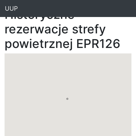
"
UUP
Historyczne
rezerwacje strefy
powietrznej EPR126