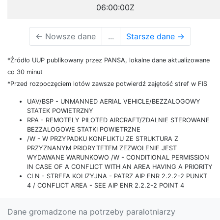
06:00:00Z
←
Nowsze dane
...
Starsze dane
→
*Źródło UUP publikowany przez PANSA, lokalne dane aktualizowane
co 30 minut
*Przed rozpoczęciem lotów zawsze potwierdź zajętość stref w FIS
UAV/BSP - UNMANNED AERIAL VEHICLE/BEZZALOGOWY
STATEK POWIETRZNY
RPA - REMOTELY PILOTED AIRCRAFT/ZDALNIE STEROWANE
BEZZALOGOWE STATKI POWIETRZNE
/W - W PRZYPADKU KONFLIKTU ZE STRUKTURA Z
PRZYZNANYM PRIORYTETEM ZEZWOLENIE JEST
WYDAWANE WARUNKOWO /W - CONDITIONAL PERMISSION
IN CASE OF A CONFLICT WITH AN AREA HAVING A PRIORITY
CLN - STREFA KOLIZYJNA - PATRZ AIP ENR 2.2.2-2 PUNKT
4 / CONFLICT AREA - SEE AIP ENR 2.2.2-2 POINT 4
Dane gromadzone na potrzeby paralotniarzy