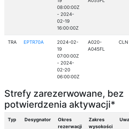
19
A055FL
08:00:00Z
- 2024-
02-19
16:00:00Z
TRA
EPTR70A
2024-02-
A020-
CLN
19
A045FL
07:00:00Z
- 2024-
02-20
06:00:00Z
Strefy zarezerwowane, bez
potwierdzenia aktywacji*
Typ
Desygnator
Okres
Zakres
Uwa
rezerwacji
wysokości