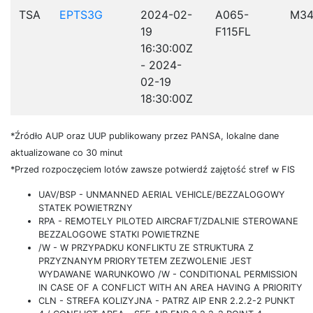
TSA
EPTS3G
2024-02-
A065-
M34
19
F115FL
16:30:00Z
- 2024-
02-19
18:30:00Z
*Źródło AUP oraz UUP publikowany przez PANSA, lokalne dane
aktualizowane co 30 minut
*Przed rozpoczęciem lotów zawsze potwierdź zajętość stref w FIS
UAV/BSP - UNMANNED AERIAL VEHICLE/BEZZALOGOWY
STATEK POWIETRZNY
RPA - REMOTELY PILOTED AIRCRAFT/ZDALNIE STEROWANE
BEZZALOGOWE STATKI POWIETRZNE
/W - W PRZYPADKU KONFLIKTU ZE STRUKTURA Z
PRZYZNANYM PRIORYTETEM ZEZWOLENIE JEST
WYDAWANE WARUNKOWO /W - CONDITIONAL PERMISSION
IN CASE OF A CONFLICT WITH AN AREA HAVING A PRIORITY
CLN - STREFA KOLIZYJNA - PATRZ AIP ENR 2.2.2-2 PUNKT