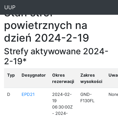
"
UUP
Stan stref
powietrznych na
dzień 2024-2-19
Strefy aktywowane 2024-
2-19*
Typ
Desygnator
Okres
Zakres
Uwa
rezerwacji
wysokości
D
EPD21
2024-02-
GND-
Non
19
F130FL
06:30:00Z
- 2024-