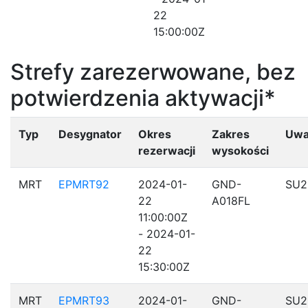
22
15:00:00Z
Strefy zarezerwowane, bez
potwierdzenia aktywacji*
Typ
Desygnator
Okres
Zakres
Uwa
rezerwacji
wysokości
MRT
EPMRT92
2024-01-
GND-
SU2
22
A018FL
11:00:00Z
- 2024-01-
22
15:30:00Z
MRT
EPMRT93
2024-01-
GND-
SU2