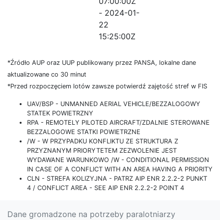
07:00:00Z
- 2024-01-
22
15:25:00Z
*Źródło AUP oraz UUP publikowany przez PANSA, lokalne dane
aktualizowane co 30 minut
*Przed rozpoczęciem lotów zawsze potwierdź zajętość stref w FIS
UAV/BSP - UNMANNED AERIAL VEHICLE/BEZZALOGOWY
STATEK POWIETRZNY
RPA - REMOTELY PILOTED AIRCRAFT/ZDALNIE STEROWANE
BEZZALOGOWE STATKI POWIETRZNE
/W - W PRZYPADKU KONFLIKTU ZE STRUKTURA Z
PRZYZNANYM PRIORYTETEM ZEZWOLENIE JEST
WYDAWANE WARUNKOWO /W - CONDITIONAL PERMISSION
IN CASE OF A CONFLICT WITH AN AREA HAVING A PRIORITY
CLN - STREFA KOLIZYJNA - PATRZ AIP ENR 2.2.2-2 PUNKT
4 / CONFLICT AREA - SEE AIP ENR 2.2.2-2 POINT 4
Dane gromadzone na potrzeby paralotniarzy