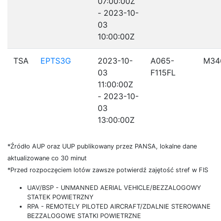
07:00:00Z
- 2023-10-
03
10:00:00Z
TSA
EPTS3G
2023-10-
A065-
M34
03
F115FL
11:00:00Z
- 2023-10-
03
13:00:00Z
*Źródło AUP oraz UUP publikowany przez PANSA, lokalne dane
aktualizowane co 30 minut
*Przed rozpoczęciem lotów zawsze potwierdź zajętość stref w FIS
UAV/BSP - UNMANNED AERIAL VEHICLE/BEZZALOGOWY
STATEK POWIETRZNY
RPA - REMOTELY PILOTED AIRCRAFT/ZDALNIE STEROWANE
BEZZALOGOWE STATKI POWIETRZNE