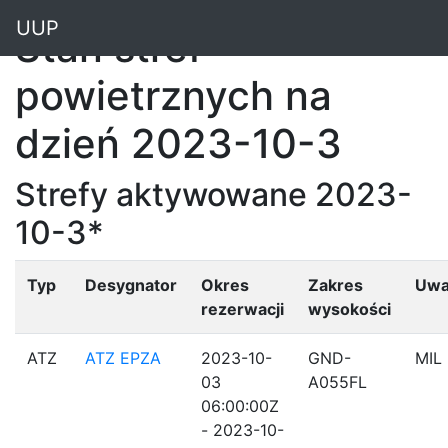
"
UUP
Stan stref
powietrznych na
dzień 2023-10-3
Strefy aktywowane 2023-
10-3*
Typ
Desygnator
Okres
Zakres
Uwa
rezerwacji
wysokości
ATZ
ATZ EPZA
2023-10-
GND-
MIL
03
A055FL
06:00:00Z
- 2023-10-