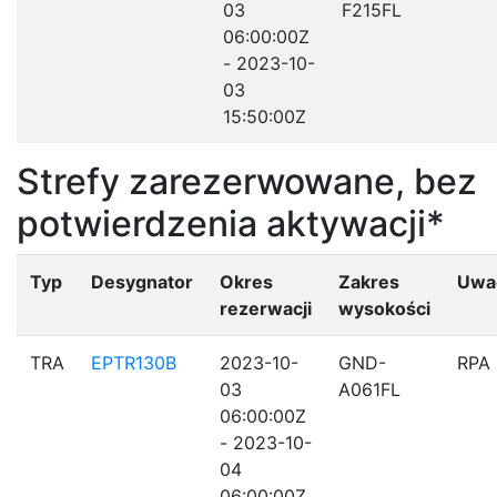
03
F215FL
06:00:00Z
- 2023-10-
03
15:50:00Z
Strefy zarezerwowane, bez
potwierdzenia aktywacji*
Typ
Desygnator
Okres
Zakres
Uwa
rezerwacji
wysokości
TRA
EPTR130B
2023-10-
GND-
RPA
03
A061FL
06:00:00Z
- 2023-10-
04
06:00:00Z