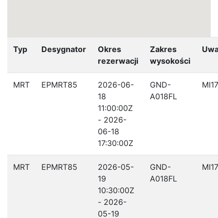
Typ
Desygnator
Okres
Zakres
Uwa
rezerwacji
wysokości
MRT
EPMRT85
2026-06-
GND-
MI1
18
A018FL
11:00:00Z
- 2026-
06-18
17:30:00Z
MRT
EPMRT85
2026-05-
GND-
MI1
19
A018FL
10:30:00Z
- 2026-
05-19