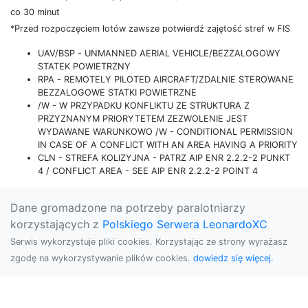
co 30 minut
*Przed rozpoczęciem lotów zawsze potwierdź zajętość stref w FIS
UAV/BSP - UNMANNED AERIAL VEHICLE/BEZZALOGOWY
STATEK POWIETRZNY
RPA - REMOTELY PILOTED AIRCRAFT/ZDALNIE STEROWANE
BEZZALOGOWE STATKI POWIETRZNE
/W - W PRZYPADKU KONFLIKTU ZE STRUKTURA Z
PRZYZNANYM PRIORYTETEM ZEZWOLENIE JEST
WYDAWANE WARUNKOWO /W - CONDITIONAL PERMISSION
IN CASE OF A CONFLICT WITH AN AREA HAVING A PRIORITY
CLN - STREFA KOLIZYJNA - PATRZ AIP ENR 2.2.2-2 PUNKT
4 / CONFLICT AREA - SEE AIP ENR 2.2.2-2 POINT 4
Dane gromadzone na potrzeby paralotniarzy
korzystających z
Polskiego Serwera LeonardoXC
Serwis wykorzystuje pliki cookies. Korzystając ze strony wyrażasz
zgodę na wykorzystywanie plików cookies.
dowiedz się więcej.