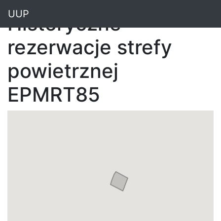
"
UUP
Historyczne
rezerwacje strefy
powietrznej
EPMRT85