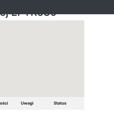
nej EPTR530
ości
Uwagi
Status