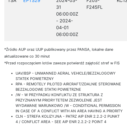
TSA
EPTS29
2024-03-
F205-
KC1
31
F245FL
06:00:00Z
- 2024-
04-01
06:00:00Z
*Źródło AUP oraz UUP publikowany przez PANSA, lokalne dane
aktualizowane co 30 minut
*Przed rozpoczęciem lotów zawsze potwierdź zajętość stref w FIS
UAV/BSP - UNMANNED AERIAL VEHICLE/BEZZALOGOWY
STATEK POWIETRZNY
RPA - REMOTELY PILOTED AIRCRAFT/ZDALNIE STEROWANE
BEZZALOGOWE STATKI POWIETRZNE
/W - W PRZYPADKU KONFLIKTU ZE STRUKTURA Z
PRZYZNANYM PRIORYTETEM ZEZWOLENIE JEST
WYDAWANE WARUNKOWO /W - CONDITIONAL PERMISSION
IN CASE OF A CONFLICT WITH AN AREA HAVING A PRIORITY
CLN - STREFA KOLIZYJNA - PATRZ AIP ENR 2.2.2-2 PUNKT
4 / CONFLICT AREA - SEE AIP ENR 2.2.2-2 POINT 4