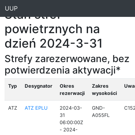
"
UUP
Stan stref
powietrznych na
dzień 2024-3-31
Strefy zarezerwowane, bez
potwierdzenia aktywacji*
Typ
Desygnator
Okres
Zakres
Uwa
rezerwacji
wysokości
ATZ
ATZ EPLU
2024-03-
GND-
C15
31
A055FL
06:00:00Z
- 2024-