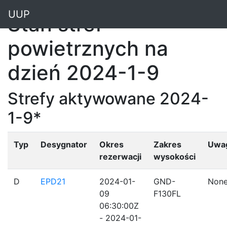
"
UUP
Stan stref
powietrznych na
dzień 2024-1-9
Strefy aktywowane 2024-
1-9*
Typ
Desygnator
Okres
Zakres
Uwa
rezerwacji
wysokości
D
EPD21
2024-01-
GND-
Non
09
F130FL
06:30:00Z
- 2024-01-