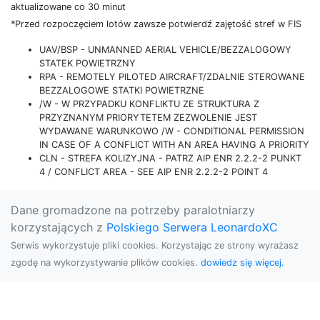
aktualizowane co 30 minut
*Przed rozpoczęciem lotów zawsze potwierdź zajętość stref w FIS
UAV/BSP - UNMANNED AERIAL VEHICLE/BEZZALOGOWY
STATEK POWIETRZNY
RPA - REMOTELY PILOTED AIRCRAFT/ZDALNIE STEROWANE
BEZZALOGOWE STATKI POWIETRZNE
/W - W PRZYPADKU KONFLIKTU ZE STRUKTURA Z
PRZYZNANYM PRIORYTETEM ZEZWOLENIE JEST
WYDAWANE WARUNKOWO /W - CONDITIONAL PERMISSION
IN CASE OF A CONFLICT WITH AN AREA HAVING A PRIORITY
CLN - STREFA KOLIZYJNA - PATRZ AIP ENR 2.2.2-2 PUNKT
4 / CONFLICT AREA - SEE AIP ENR 2.2.2-2 POINT 4
Dane gromadzone na potrzeby paralotniarzy
korzystających z
Polskiego Serwera LeonardoXC
Serwis wykorzystuje pliki cookies. Korzystając ze strony wyrażasz
zgodę na wykorzystywanie plików cookies.
dowiedz się więcej.