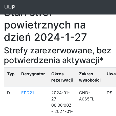
"
UUP
Stan stref
powietrznych na
dzień 2024-1-27
Strefy zarezerwowane, bez
potwierdzenia aktywacji*
Typ
Desygnator
Okres
Zakres
Uwa
rezerwacji
wysokości
D
EPD21
2024-01-
GND-
DS
27
A065FL
06:00:00Z
- 2024-01-