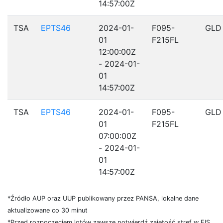
14:57:00Z
TSA
EPTS46
2024-01-
F095-
GLD
01
F215FL
12:00:00Z
- 2024-01-
01
14:57:00Z
TSA
EPTS46
2024-01-
F095-
GLD
01
F215FL
07:00:00Z
- 2024-01-
01
14:57:00Z
*Źródło AUP oraz UUP publikowany przez PANSA, lokalne dane
aktualizowane co 30 minut
*Przed rozpoczęciem lotów zawsze potwierdź zajętość stref w FIS