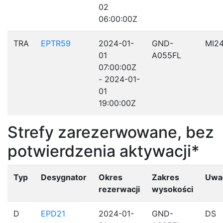
02
06:00:00Z
TRA
EPTR59
2024-01-
GND-
MI2
01
A055FL
07:00:00Z
- 2024-01-
01
19:00:00Z
Strefy zarezerwowane, bez
potwierdzenia aktywacji*
Typ
Desygnator
Okres
Zakres
Uwa
rezerwacji
wysokości
D
EPD21
2024-01-
GND-
DS