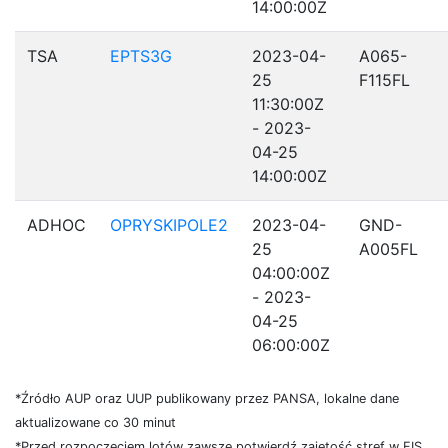
14:00:00Z
TSA
EPTS3G
2023-04-
A065-
25
F115FL
11:30:00Z
- 2023-
04-25
14:00:00Z
ADHOC
OPRYSKIPOLE2
2023-04-
GND-
25
A005FL
04:00:00Z
- 2023-
04-25
06:00:00Z
*Źródło AUP oraz UUP publikowany przez PANSA, lokalne dane
aktualizowane co 30 minut
*Przed rozpoczęciem lotów zawsze potwierdź zajętość stref w FIS