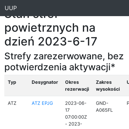
"
UUP
Stan stref
powietrznych na
dzień 2023-6-17
Strefy zarezerwowane, bez
potwierdzenia aktywacji*
Typ
Desygnator
Okres
Zakres
rezerwacji
wysokości
ATZ
ATZ EPJG
2023-06-
GND-
17
A065FL
07:00:00Z
- 2023-