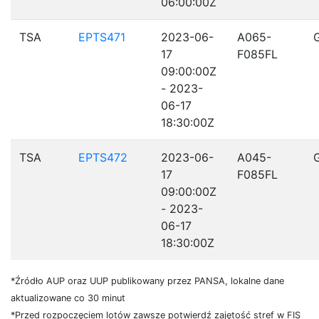
06:00:00Z
TSA
EPTS471
2023-06-
A065-
17
F085FL
09:00:00Z
- 2023-
06-17
18:30:00Z
TSA
EPTS472
2023-06-
A045-
17
F085FL
09:00:00Z
- 2023-
06-17
18:30:00Z
*Źródło AUP oraz UUP publikowany przez PANSA, lokalne dane
aktualizowane co 30 minut
*Przed rozpoczęciem lotów zawsze potwierdź zajętość stref w FIS