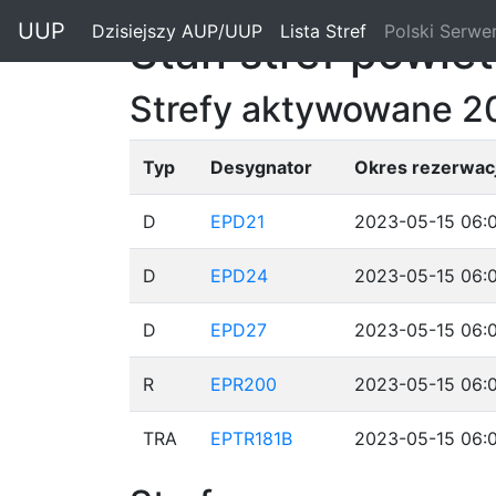
"
UUP
Dzisiejszy AUP/UUP
(current)
Lista Stref
(current)
Polski Serwe
Stan stref powie
Strefy aktywowane 2
Typ
Desygnator
Okres rezerwacj
D
EPD21
2023-05-15 06:0
D
EPD24
2023-05-15 06:0
D
EPD27
2023-05-15 06:0
R
EPR200
2023-05-15 06:0
TRA
EPTR181B
2023-05-15 06:0