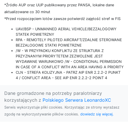
*Źródło AUP oraz UUP publikowany przez PANSA, lokalne dane
aktualizowane co 30 minut
*Przed rozpoczęciem lotów zawsze potwierdź zajętość stref w FIS
UAV/BSP - UNMANNED AERIAL VEHICLE/BEZZALOGOWY
STATEK POWIETRZNY
RPA - REMOTELY PILOTED AIRCRAFT/ZDALNIE STEROWANE
BEZZALOGOWE STATKI POWIETRZNE
/W - W PRZYPADKU KONFLIKTU ZE STRUKTURA Z
PRZYZNANYM PRIORYTETEM ZEZWOLENIE JEST
WYDAWANE WARUNKOWO /W - CONDITIONAL PERMISSION
IN CASE OF A CONFLICT WITH AN AREA HAVING A PRIORITY
CLN - STREFA KOLIZYJNA - PATRZ AIP ENR 2.2.2-2 PUNKT
4 / CONFLICT AREA - SEE AIP ENR 2.2.2-2 POINT 4
Dane gromadzone na potrzeby paralotniarzy
korzystających z
Polskiego Serwera LeonardoXC
Serwis wykorzystuje pliki cookies. Korzystając ze strony wyrażasz
zgodę na wykorzystywanie plików cookies.
dowiedz się więcej.