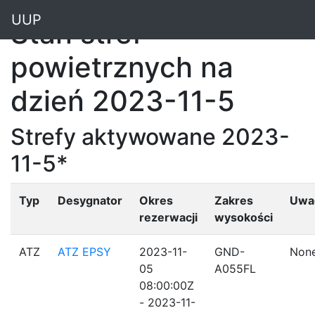
"
UUP
Stan stref
powietrznych na
dzień 2023-11-5
Strefy aktywowane 2023-
11-5*
Typ
Desygnator
Okres
Zakres
Uwa
rezerwacji
wysokości
ATZ
ATZ EPSY
2023-11-
GND-
Non
05
A055FL
08:00:00Z
- 2023-11-