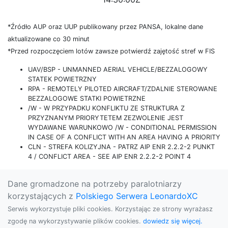
*Źródło AUP oraz UUP publikowany przez PANSA, lokalne dane
aktualizowane co 30 minut
*Przed rozpoczęciem lotów zawsze potwierdź zajętość stref w FIS
UAV/BSP - UNMANNED AERIAL VEHICLE/BEZZALOGOWY
STATEK POWIETRZNY
RPA - REMOTELY PILOTED AIRCRAFT/ZDALNIE STEROWANE
BEZZALOGOWE STATKI POWIETRZNE
/W - W PRZYPADKU KONFLIKTU ZE STRUKTURA Z
PRZYZNANYM PRIORYTETEM ZEZWOLENIE JEST
WYDAWANE WARUNKOWO /W - CONDITIONAL PERMISSION
IN CASE OF A CONFLICT WITH AN AREA HAVING A PRIORITY
CLN - STREFA KOLIZYJNA - PATRZ AIP ENR 2.2.2-2 PUNKT
4 / CONFLICT AREA - SEE AIP ENR 2.2.2-2 POINT 4
Dane gromadzone na potrzeby paralotniarzy
korzystających z
Polskiego Serwera LeonardoXC
Serwis wykorzystuje pliki cookies. Korzystając ze strony wyrażasz
zgodę na wykorzystywanie plików cookies.
dowiedz się więcej.