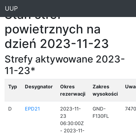
"
UUP
Stan stref
powietrznych na
dzień 2023-11-23
Strefy aktywowane 2023-
11-23*
Typ
Desygnator
Okres
Zakres
Uwa
rezerwacji
wysokości
D
EPD21
2023-11-
GND-
7470
23
F130FL
06:30:00Z
- 2023-11-