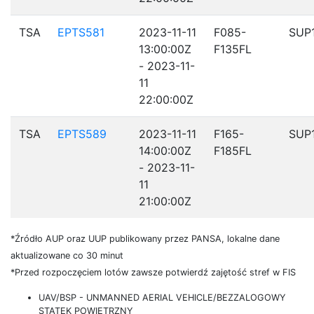
TSA
EPTS581
2023-11-11
F085-
SUP
13:00:00Z
F135FL
- 2023-11-
11
22:00:00Z
TSA
EPTS589
2023-11-11
F165-
SUP
14:00:00Z
F185FL
- 2023-11-
11
21:00:00Z
*Źródło AUP oraz UUP publikowany przez PANSA, lokalne dane
aktualizowane co 30 minut
*Przed rozpoczęciem lotów zawsze potwierdź zajętość stref w FIS
UAV/BSP - UNMANNED AERIAL VEHICLE/BEZZALOGOWY
STATEK POWIETRZNY