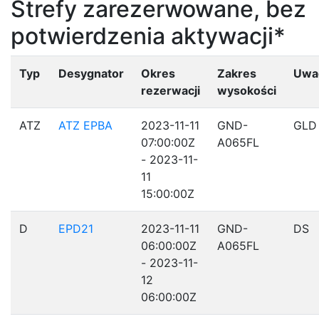
Strefy zarezerwowane, bez
potwierdzenia aktywacji*
Typ
Desygnator
Okres
Zakres
Uwa
rezerwacji
wysokości
ATZ
ATZ EPBA
2023-11-11
GND-
GLD
07:00:00Z
A065FL
- 2023-11-
11
15:00:00Z
D
EPD21
2023-11-11
GND-
DS
06:00:00Z
A065FL
- 2023-11-
12
06:00:00Z