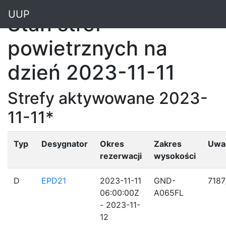
"
UUP
Stan stref
powietrznych na
dzień 2023-11-11
Strefy aktywowane 2023-
11-11*
Typ
Desygnator
Okres
Zakres
Uwa
rezerwacji
wysokości
D
EPD21
2023-11-11
GND-
7187
06:00:00Z
A065FL
- 2023-11-
12