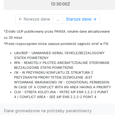
12:30:00Z
←
Nowsze dane
...
Starsze dane
→
*Źródło UUP publikowany przez PANSA, lokalne dane aktualizowane
co 30 minut
*Przed rozpoczęciem lotów zawsze potwierdź zajętość stref w FIS
UAV/BSP - UNMANNED AERIAL VEHICLE/BEZZALOGOWY
STATEK POWIETRZNY
RPA - REMOTELY PILOTED AIRCRAFT/ZDALNIE STEROWANE
BEZZALOGOWE STATKI POWIETRZNE
/W - W PRZYPADKU KONFLIKTU ZE STRUKTURA Z
PRZYZNANYM PRIORYTETEM ZEZWOLENIE JEST
WYDAWANE WARUNKOWO /W - CONDITIONAL PERMISSION
IN CASE OF A CONFLICT WITH AN AREA HAVING A PRIORITY
CLN - STREFA KOLIZYJNA - PATRZ AIP ENR 2.2.2-2 PUNKT
4 / CONFLICT AREA - SEE AIP ENR 2.2.2-2 POINT 4
Dane gromadzone na potrzeby paralotniarzy