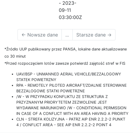
- 2023-
09-11
03:30:00Z
←
Nowsze dane
...
Starsze dane
→
*Źródło UUP publikowany przez PANSA, lokalne dane aktualizowane
co 30 minut
*Przed rozpoczęciem lotów zawsze potwierdź zajętość stref w FIS
UAV/BSP - UNMANNED AERIAL VEHICLE/BEZZALOGOWY
STATEK POWIETRZNY
RPA - REMOTELY PILOTED AIRCRAFT/ZDALNIE STEROWANE
BEZZALOGOWE STATKI POWIETRZNE
/W - W PRZYPADKU KONFLIKTU ZE STRUKTURA Z
PRZYZNANYM PRIORYTETEM ZEZWOLENIE JEST
WYDAWANE WARUNKOWO /W - CONDITIONAL PERMISSION
IN CASE OF A CONFLICT WITH AN AREA HAVING A PRIORITY
CLN - STREFA KOLIZYJNA - PATRZ AIP ENR 2.2.2-2 PUNKT
4 / CONFLICT AREA - SEE AIP ENR 2.2.2-2 POINT 4