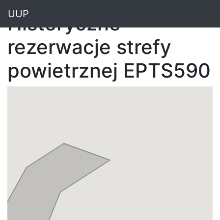
"
UUP
Historyczne
rezerwacje strefy
powietrznej EPTS590