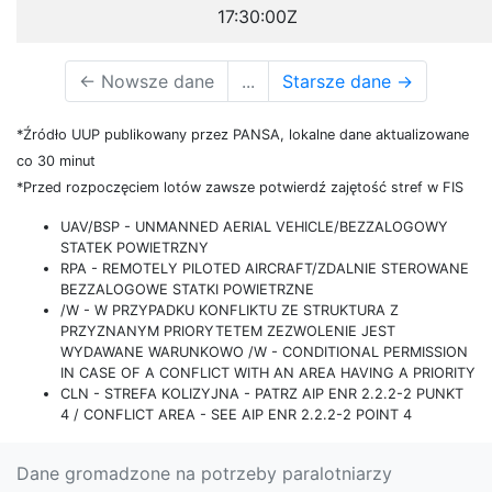
17:30:00Z
←
Nowsze dane
...
Starsze dane
→
*Źródło UUP publikowany przez PANSA, lokalne dane aktualizowane
co 30 minut
*Przed rozpoczęciem lotów zawsze potwierdź zajętość stref w FIS
UAV/BSP - UNMANNED AERIAL VEHICLE/BEZZALOGOWY
STATEK POWIETRZNY
RPA - REMOTELY PILOTED AIRCRAFT/ZDALNIE STEROWANE
BEZZALOGOWE STATKI POWIETRZNE
/W - W PRZYPADKU KONFLIKTU ZE STRUKTURA Z
PRZYZNANYM PRIORYTETEM ZEZWOLENIE JEST
WYDAWANE WARUNKOWO /W - CONDITIONAL PERMISSION
IN CASE OF A CONFLICT WITH AN AREA HAVING A PRIORITY
CLN - STREFA KOLIZYJNA - PATRZ AIP ENR 2.2.2-2 PUNKT
4 / CONFLICT AREA - SEE AIP ENR 2.2.2-2 POINT 4
Dane gromadzone na potrzeby paralotniarzy