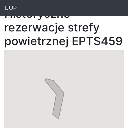
"
UUP
Historyczne
rezerwacje strefy
powietrznej EPTS459