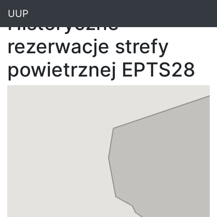
"
UUP
Historyczne
rezerwacje strefy
powietrznej EPTS28