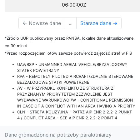
06:00:00Z
←
Nowsze dane
...
Starsze dane
→
*Źródło UUP publikowany przez PANSA, lokalne dane aktualizowane
co 30 minut
*Przed rozpoczęciem lotów zawsze potwierdź zajętość stref w FIS
UAV/BSP - UNMANNED AERIAL VEHICLE/BEZZALOGOWY
STATEK POWIETRZNY
RPA - REMOTELY PILOTED AIRCRAFT/ZDALNIE STEROWANE
BEZZALOGOWE STATKI POWIETRZNE
/W - W PRZYPADKU KONFLIKTU ZE STRUKTURA Z
PRZYZNANYM PRIORYTETEM ZEZWOLENIE JEST
WYDAWANE WARUNKOWO /W - CONDITIONAL PERMISSION
IN CASE OF A CONFLICT WITH AN AREA HAVING A PRIORITY
CLN - STREFA KOLIZYJNA - PATRZ AIP ENR 2.2.2-2 PUNKT
4 / CONFLICT AREA - SEE AIP ENR 2.2.2-2 POINT 4
Dane gromadzone na potrzeby paralotniarzy