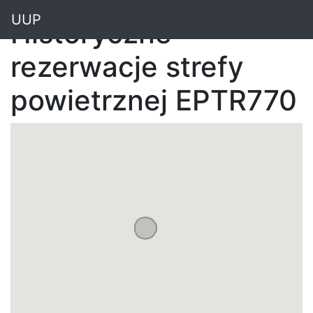
"
UUP
Historyczne
rezerwacje strefy
powietrznej EPTR770