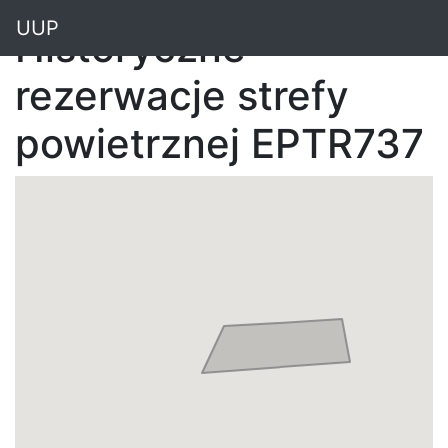
"
UUP
Historyczne
rezerwacje strefy
powietrznej EPTR737