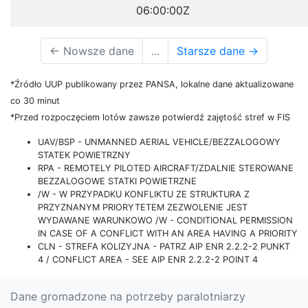
06:00:00Z
←
Nowsze dane
...
Starsze dane
→
*Źródło UUP publikowany przez PANSA, lokalne dane aktualizowane
co 30 minut
*Przed rozpoczęciem lotów zawsze potwierdź zajętość stref w FIS
UAV/BSP - UNMANNED AERIAL VEHICLE/BEZZALOGOWY
STATEK POWIETRZNY
RPA - REMOTELY PILOTED AIRCRAFT/ZDALNIE STEROWANE
BEZZALOGOWE STATKI POWIETRZNE
/W - W PRZYPADKU KONFLIKTU ZE STRUKTURA Z
PRZYZNANYM PRIORYTETEM ZEZWOLENIE JEST
WYDAWANE WARUNKOWO /W - CONDITIONAL PERMISSION
IN CASE OF A CONFLICT WITH AN AREA HAVING A PRIORITY
CLN - STREFA KOLIZYJNA - PATRZ AIP ENR 2.2.2-2 PUNKT
4 / CONFLICT AREA - SEE AIP ENR 2.2.2-2 POINT 4
Dane gromadzone na potrzeby paralotniarzy