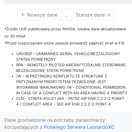
←
Nowsze dane
...
Starsze dane
→
*Źródło UUP publikowany przez PANSA, lokalne dane aktualizowane
co 30 minut
*Przed rozpoczęciem lotów zawsze potwierdź zajętość stref w FIS
UAV/BSP - UNMANNED AERIAL VEHICLE/BEZZALOGOWY
STATEK POWIETRZNY
RPA - REMOTELY PILOTED AIRCRAFT/ZDALNIE STEROWANE
BEZZALOGOWE STATKI POWIETRZNE
/W - W PRZYPADKU KONFLIKTU ZE STRUKTURA Z
PRZYZNANYM PRIORYTETEM ZEZWOLENIE JEST
WYDAWANE WARUNKOWO /W - CONDITIONAL PERMISSION
IN CASE OF A CONFLICT WITH AN AREA HAVING A PRIORITY
CLN - STREFA KOLIZYJNA - PATRZ AIP ENR 2.2.2-2 PUNKT
4 / CONFLICT AREA - SEE AIP ENR 2.2.2-2 POINT 4
Dane gromadzone na potrzeby paralotniarzy
korzystających z
Polskiego Serwera LeonardoXC