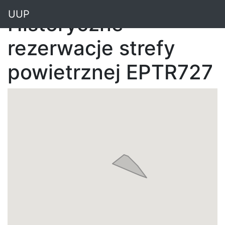
"
UUP
Historyczne
rezerwacje strefy
powietrznej EPTR727