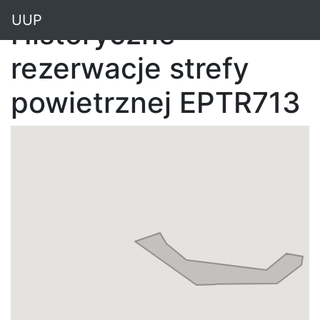
"
UUP
Historyczne
rezerwacje strefy
powietrznej EPTR713