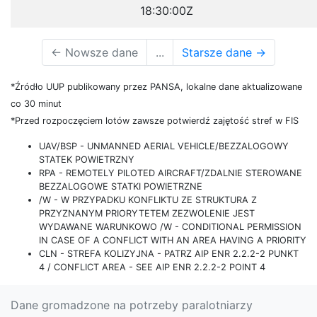
18:30:00Z
←
Nowsze dane
...
Starsze dane
→
*Źródło UUP publikowany przez PANSA, lokalne dane aktualizowane
co 30 minut
*Przed rozpoczęciem lotów zawsze potwierdź zajętość stref w FIS
UAV/BSP - UNMANNED AERIAL VEHICLE/BEZZALOGOWY
STATEK POWIETRZNY
RPA - REMOTELY PILOTED AIRCRAFT/ZDALNIE STEROWANE
BEZZALOGOWE STATKI POWIETRZNE
/W - W PRZYPADKU KONFLIKTU ZE STRUKTURA Z
PRZYZNANYM PRIORYTETEM ZEZWOLENIE JEST
WYDAWANE WARUNKOWO /W - CONDITIONAL PERMISSION
IN CASE OF A CONFLICT WITH AN AREA HAVING A PRIORITY
CLN - STREFA KOLIZYJNA - PATRZ AIP ENR 2.2.2-2 PUNKT
4 / CONFLICT AREA - SEE AIP ENR 2.2.2-2 POINT 4
Dane gromadzone na potrzeby paralotniarzy