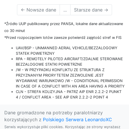
←
Nowsze dane
...
Starsze dane
→
*Źródło UUP publikowany przez PANSA, lokalne dane aktualizowane
co 30 minut
*Przed rozpoczęciem lotów zawsze potwierdź zajętość stref w FIS
UAV/BSP - UNMANNED AERIAL VEHICLE/BEZZALOGOWY
STATEK POWIETRZNY
RPA - REMOTELY PILOTED AIRCRAFT/ZDALNIE STEROWANE
BEZZALOGOWE STATKI POWIETRZNE
/W - W PRZYPADKU KONFLIKTU ZE STRUKTURA Z
PRZYZNANYM PRIORYTETEM ZEZWOLENIE JEST
WYDAWANE WARUNKOWO /W - CONDITIONAL PERMISSION
IN CASE OF A CONFLICT WITH AN AREA HAVING A PRIORITY
CLN - STREFA KOLIZYJNA - PATRZ AIP ENR 2.2.2-2 PUNKT
4 / CONFLICT AREA - SEE AIP ENR 2.2.2-2 POINT 4
Dane gromadzone na potrzeby paralotniarzy
korzystających z
Polskiego Serwera LeonardoXC
Serwis wykorzystuje pliki cookies. Korzystając ze strony wyrażasz