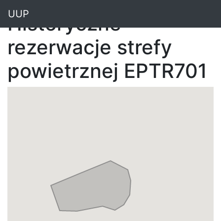
"
UUP
Historyczne
rezerwacje strefy
powietrznej EPTR701