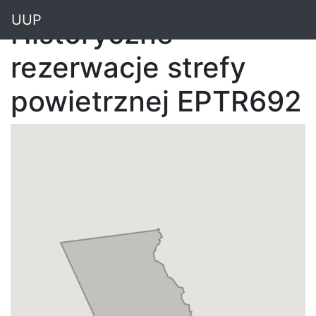
"
UUP
Historyczne
rezerwacje strefy
powietrznej EPTR692