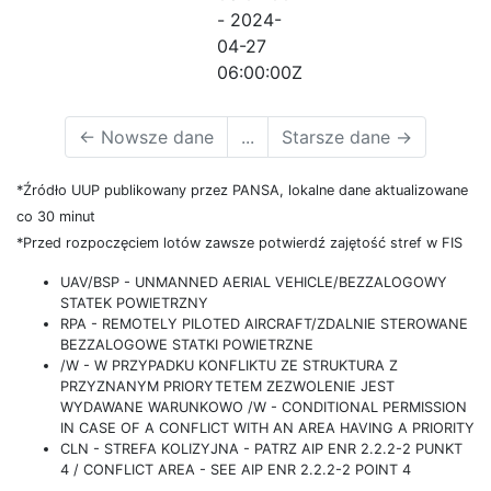
- 2024-
04-27
06:00:00Z
←
Nowsze dane
...
Starsze dane
→
*Źródło UUP publikowany przez PANSA, lokalne dane aktualizowane
co 30 minut
*Przed rozpoczęciem lotów zawsze potwierdź zajętość stref w FIS
UAV/BSP - UNMANNED AERIAL VEHICLE/BEZZALOGOWY
STATEK POWIETRZNY
RPA - REMOTELY PILOTED AIRCRAFT/ZDALNIE STEROWANE
BEZZALOGOWE STATKI POWIETRZNE
/W - W PRZYPADKU KONFLIKTU ZE STRUKTURA Z
PRZYZNANYM PRIORYTETEM ZEZWOLENIE JEST
WYDAWANE WARUNKOWO /W - CONDITIONAL PERMISSION
IN CASE OF A CONFLICT WITH AN AREA HAVING A PRIORITY
CLN - STREFA KOLIZYJNA - PATRZ AIP ENR 2.2.2-2 PUNKT
4 / CONFLICT AREA - SEE AIP ENR 2.2.2-2 POINT 4