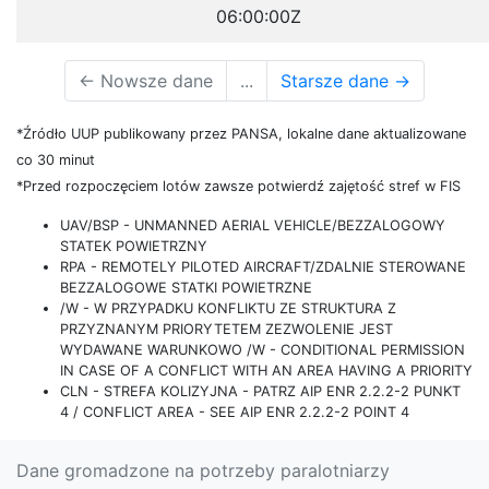
06:00:00Z
←
Nowsze dane
...
Starsze dane
→
*Źródło UUP publikowany przez PANSA, lokalne dane aktualizowane
co 30 minut
*Przed rozpoczęciem lotów zawsze potwierdź zajętość stref w FIS
UAV/BSP - UNMANNED AERIAL VEHICLE/BEZZALOGOWY
STATEK POWIETRZNY
RPA - REMOTELY PILOTED AIRCRAFT/ZDALNIE STEROWANE
BEZZALOGOWE STATKI POWIETRZNE
/W - W PRZYPADKU KONFLIKTU ZE STRUKTURA Z
PRZYZNANYM PRIORYTETEM ZEZWOLENIE JEST
WYDAWANE WARUNKOWO /W - CONDITIONAL PERMISSION
IN CASE OF A CONFLICT WITH AN AREA HAVING A PRIORITY
CLN - STREFA KOLIZYJNA - PATRZ AIP ENR 2.2.2-2 PUNKT
4 / CONFLICT AREA - SEE AIP ENR 2.2.2-2 POINT 4
Dane gromadzone na potrzeby paralotniarzy