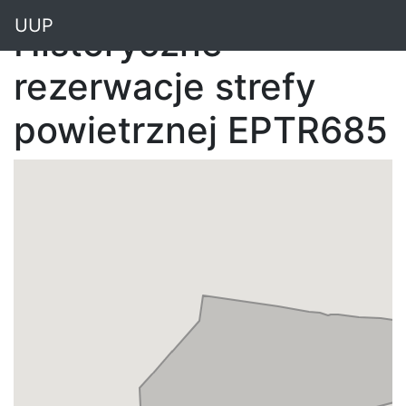
"
UUP
Historyczne
rezerwacje strefy
powietrznej EPTR685