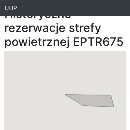
"
UUP
Historyczne
rezerwacje strefy
powietrznej EPTR675