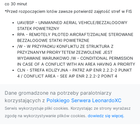
co 30 minut
*Przed rozpoczęciem lotów zawsze potwierdź zajętość stref w FIS
UAV/BSP - UNMANNED AERIAL VEHICLE/BEZZALOGOWY
STATEK POWIETRZNY
RPA - REMOTELY PILOTED AIRCRAFT/ZDALNIE STEROWANE
BEZZALOGOWE STATKI POWIETRZNE
/W - W PRZYPADKU KONFLIKTU ZE STRUKTURA Z
PRZYZNANYM PRIORYTETEM ZEZWOLENIE JEST
WYDAWANE WARUNKOWO /W - CONDITIONAL PERMISSION
IN CASE OF A CONFLICT WITH AN AREA HAVING A PRIORITY
CLN - STREFA KOLIZYJNA - PATRZ AIP ENR 2.2.2-2 PUNKT
4 / CONFLICT AREA - SEE AIP ENR 2.2.2-2 POINT 4
Dane gromadzone na potrzeby paralotniarzy
korzystających z
Polskiego Serwera LeonardoXC
Serwis wykorzystuje pliki cookies. Korzystając ze strony wyrażasz
zgodę na wykorzystywanie plików cookies.
dowiedz się więcej.