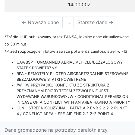
14:00:00Z
←
Nowsze dane
...
Starsze dane
→
*Źródło UUP publikowany przez PANSA, lokalne dane aktualizowane
co 30 minut
*Przed rozpoczęciem lotów zawsze potwierdź zajętość stref w FIS
UAV/BSP - UNMANNED AERIAL VEHICLE/BEZZALOGOWY
STATEK POWIETRZNY
RPA - REMOTELY PILOTED AIRCRAFT/ZDALNIE STEROWANE
BEZZALOGOWE STATKI POWIETRZNE
/W - W PRZYPADKU KONFLIKTU ZE STRUKTURA Z
PRZYZNANYM PRIORYTETEM ZEZWOLENIE JEST
WYDAWANE WARUNKOWO /W - CONDITIONAL PERMISSION
IN CASE OF A CONFLICT WITH AN AREA HAVING A PRIORITY
CLN - STREFA KOLIZYJNA - PATRZ AIP ENR 2.2.2-2 PUNKT
4 / CONFLICT AREA - SEE AIP ENR 2.2.2-2 POINT 4
Dane gromadzone na potrzeby paralotniarzy