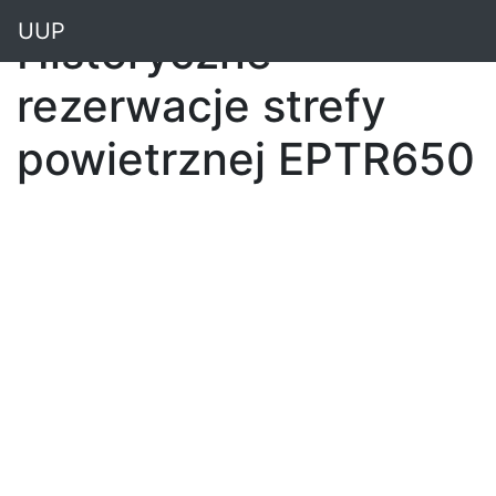
"
UUP
Historyczne
rezerwacje strefy
powietrznej EPTR650