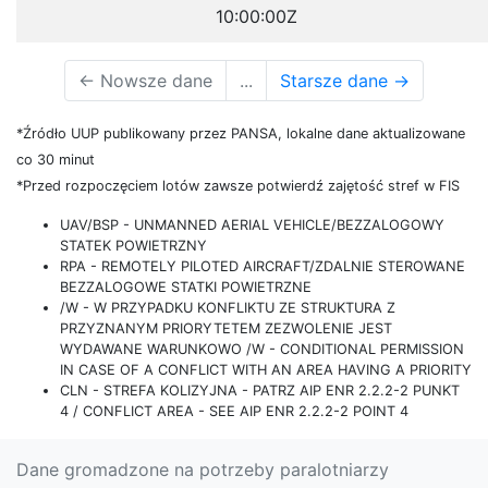
10:00:00Z
←
Nowsze dane
...
Starsze dane
→
*Źródło UUP publikowany przez PANSA, lokalne dane aktualizowane
co 30 minut
*Przed rozpoczęciem lotów zawsze potwierdź zajętość stref w FIS
UAV/BSP - UNMANNED AERIAL VEHICLE/BEZZALOGOWY
STATEK POWIETRZNY
RPA - REMOTELY PILOTED AIRCRAFT/ZDALNIE STEROWANE
BEZZALOGOWE STATKI POWIETRZNE
/W - W PRZYPADKU KONFLIKTU ZE STRUKTURA Z
PRZYZNANYM PRIORYTETEM ZEZWOLENIE JEST
WYDAWANE WARUNKOWO /W - CONDITIONAL PERMISSION
IN CASE OF A CONFLICT WITH AN AREA HAVING A PRIORITY
CLN - STREFA KOLIZYJNA - PATRZ AIP ENR 2.2.2-2 PUNKT
4 / CONFLICT AREA - SEE AIP ENR 2.2.2-2 POINT 4
Dane gromadzone na potrzeby paralotniarzy