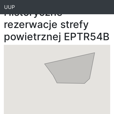
"
UUP
Historyczne
rezerwacje strefy
powietrznej EPTR54B