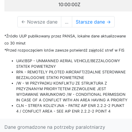
10:00:00Z
←
Nowsze dane
...
Starsze dane
→
*Źródło UUP publikowany przez PANSA, lokalne dane aktualizowane
co 30 minut
*Przed rozpoczęciem lotów zawsze potwierdź zajętość stref w FIS
UAV/BSP - UNMANNED AERIAL VEHICLE/BEZZALOGOWY
STATEK POWIETRZNY
RPA - REMOTELY PILOTED AIRCRAFT/ZDALNIE STEROWANE
BEZZALOGOWE STATKI POWIETRZNE
/W - W PRZYPADKU KONFLIKTU ZE STRUKTURA Z
PRZYZNANYM PRIORYTETEM ZEZWOLENIE JEST
WYDAWANE WARUNKOWO /W - CONDITIONAL PERMISSION
IN CASE OF A CONFLICT WITH AN AREA HAVING A PRIORITY
CLN - STREFA KOLIZYJNA - PATRZ AIP ENR 2.2.2-2 PUNKT
4 / CONFLICT AREA - SEE AIP ENR 2.2.2-2 POINT 4
Dane gromadzone na potrzeby paralotniarzy