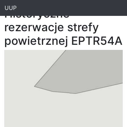
"
UUP
Historyczne
rezerwacje strefy
powietrznej EPTR54A