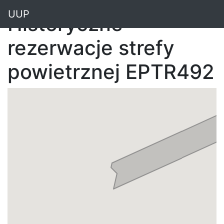
"
UUP
Historyczne
rezerwacje strefy
powietrznej EPTR492