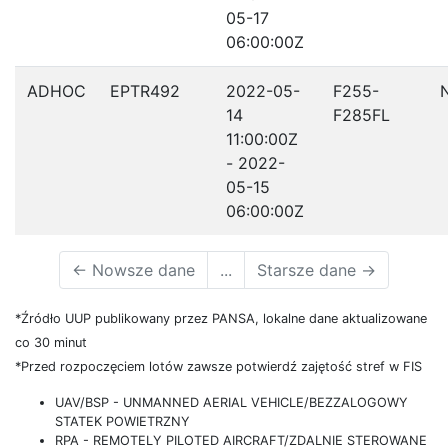
05-17
06:00:00Z
ADHOC
EPTR492
2022-05-
F255-
14
F285FL
11:00:00Z
- 2022-
05-15
06:00:00Z
←
Nowsze dane
...
Starsze dane
→
*Źródło UUP publikowany przez PANSA, lokalne dane aktualizowane
co 30 minut
*Przed rozpoczęciem lotów zawsze potwierdź zajętość stref w FIS
UAV/BSP - UNMANNED AERIAL VEHICLE/BEZZALOGOWY
STATEK POWIETRZNY
RPA - REMOTELY PILOTED AIRCRAFT/ZDALNIE STEROWANE