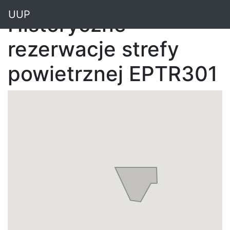
"
UUP
Historyczne
rezerwacje strefy
powietrznej EPTR301