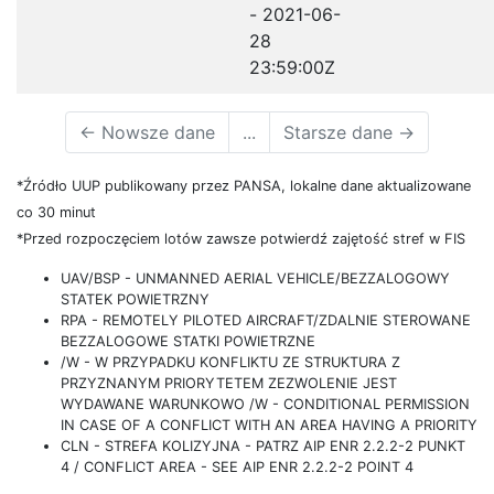
- 2021-06-
28
23:59:00Z
←
Nowsze dane
...
Starsze dane
→
*Źródło UUP publikowany przez PANSA, lokalne dane aktualizowane
co 30 minut
*Przed rozpoczęciem lotów zawsze potwierdź zajętość stref w FIS
UAV/BSP - UNMANNED AERIAL VEHICLE/BEZZALOGOWY
STATEK POWIETRZNY
RPA - REMOTELY PILOTED AIRCRAFT/ZDALNIE STEROWANE
BEZZALOGOWE STATKI POWIETRZNE
/W - W PRZYPADKU KONFLIKTU ZE STRUKTURA Z
PRZYZNANYM PRIORYTETEM ZEZWOLENIE JEST
WYDAWANE WARUNKOWO /W - CONDITIONAL PERMISSION
IN CASE OF A CONFLICT WITH AN AREA HAVING A PRIORITY
CLN - STREFA KOLIZYJNA - PATRZ AIP ENR 2.2.2-2 PUNKT
4 / CONFLICT AREA - SEE AIP ENR 2.2.2-2 POINT 4