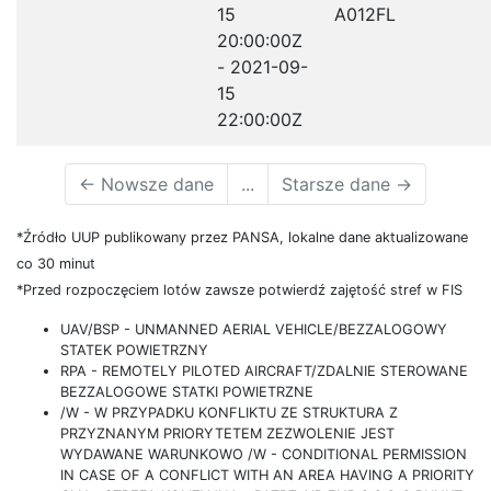
15
A012FL
20:00:00Z
- 2021-09-
15
22:00:00Z
←
Nowsze dane
...
Starsze dane
→
*Źródło UUP publikowany przez PANSA, lokalne dane aktualizowane
co 30 minut
*Przed rozpoczęciem lotów zawsze potwierdź zajętość stref w FIS
UAV/BSP - UNMANNED AERIAL VEHICLE/BEZZALOGOWY
STATEK POWIETRZNY
RPA - REMOTELY PILOTED AIRCRAFT/ZDALNIE STEROWANE
BEZZALOGOWE STATKI POWIETRZNE
/W - W PRZYPADKU KONFLIKTU ZE STRUKTURA Z
PRZYZNANYM PRIORYTETEM ZEZWOLENIE JEST
WYDAWANE WARUNKOWO /W - CONDITIONAL PERMISSION
IN CASE OF A CONFLICT WITH AN AREA HAVING A PRIORITY