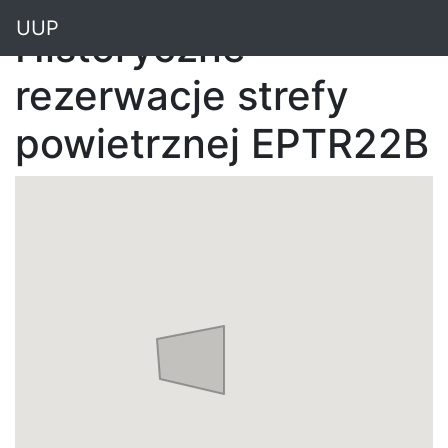
"
UUP
Historyczne
rezerwacje strefy
powietrznej EPTR22B