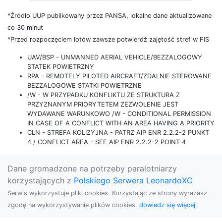
*Źródło UUP publikowany przez PANSA, lokalne dane aktualizowane
co 30 minut
*Przed rozpoczęciem lotów zawsze potwierdź zajętość stref w FIS
UAV/BSP - UNMANNED AERIAL VEHICLE/BEZZALOGOWY
STATEK POWIETRZNY
RPA - REMOTELY PILOTED AIRCRAFT/ZDALNIE STEROWANE
BEZZALOGOWE STATKI POWIETRZNE
/W - W PRZYPADKU KONFLIKTU ZE STRUKTURA Z
PRZYZNANYM PRIORYTETEM ZEZWOLENIE JEST
WYDAWANE WARUNKOWO /W - CONDITIONAL PERMISSION
IN CASE OF A CONFLICT WITH AN AREA HAVING A PRIORITY
CLN - STREFA KOLIZYJNA - PATRZ AIP ENR 2.2.2-2 PUNKT
4 / CONFLICT AREA - SEE AIP ENR 2.2.2-2 POINT 4
Dane gromadzone na potrzeby paralotniarzy
korzystających z
Polskiego Serwera LeonardoXC
Serwis wykorzystuje pliki cookies. Korzystając ze strony wyrażasz
zgodę na wykorzystywanie plików cookies.
dowiedz się więcej.