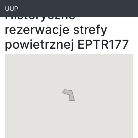
"
UUP
Historyczne
rezerwacje strefy
powietrznej EPTR177