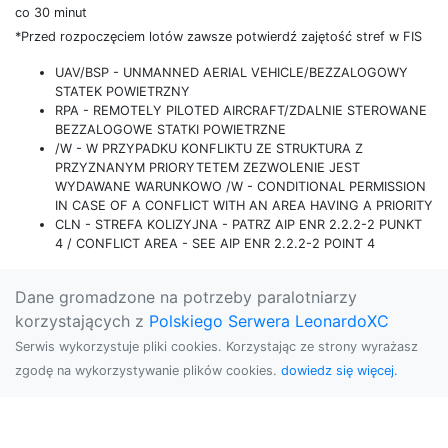
co 30 minut
*Przed rozpoczęciem lotów zawsze potwierdź zajętość stref w FIS
UAV/BSP - UNMANNED AERIAL VEHICLE/BEZZALOGOWY
STATEK POWIETRZNY
RPA - REMOTELY PILOTED AIRCRAFT/ZDALNIE STEROWANE
BEZZALOGOWE STATKI POWIETRZNE
/W - W PRZYPADKU KONFLIKTU ZE STRUKTURA Z
PRZYZNANYM PRIORYTETEM ZEZWOLENIE JEST
WYDAWANE WARUNKOWO /W - CONDITIONAL PERMISSION
IN CASE OF A CONFLICT WITH AN AREA HAVING A PRIORITY
CLN - STREFA KOLIZYJNA - PATRZ AIP ENR 2.2.2-2 PUNKT
4 / CONFLICT AREA - SEE AIP ENR 2.2.2-2 POINT 4
Dane gromadzone na potrzeby paralotniarzy
korzystających z
Polskiego Serwera LeonardoXC
Serwis wykorzystuje pliki cookies. Korzystając ze strony wyrażasz
zgodę na wykorzystywanie plików cookies.
dowiedz się więcej.