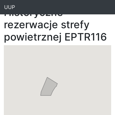
"
UUP
Historyczne
rezerwacje strefy
powietrznej EPTR116