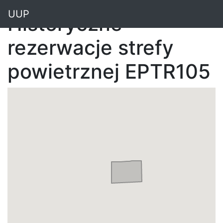
"
UUP
Historyczne
rezerwacje strefy
powietrznej EPTR105