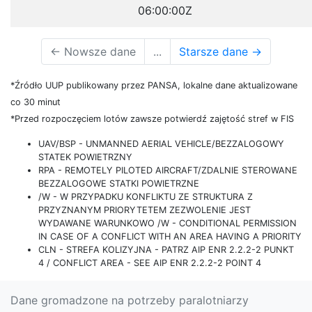
06:00:00Z
←
Nowsze dane
...
Starsze dane
→
*Źródło UUP publikowany przez PANSA, lokalne dane aktualizowane
co 30 minut
*Przed rozpoczęciem lotów zawsze potwierdź zajętość stref w FIS
UAV/BSP - UNMANNED AERIAL VEHICLE/BEZZALOGOWY
STATEK POWIETRZNY
RPA - REMOTELY PILOTED AIRCRAFT/ZDALNIE STEROWANE
BEZZALOGOWE STATKI POWIETRZNE
/W - W PRZYPADKU KONFLIKTU ZE STRUKTURA Z
PRZYZNANYM PRIORYTETEM ZEZWOLENIE JEST
WYDAWANE WARUNKOWO /W - CONDITIONAL PERMISSION
IN CASE OF A CONFLICT WITH AN AREA HAVING A PRIORITY
CLN - STREFA KOLIZYJNA - PATRZ AIP ENR 2.2.2-2 PUNKT
4 / CONFLICT AREA - SEE AIP ENR 2.2.2-2 POINT 4
Dane gromadzone na potrzeby paralotniarzy