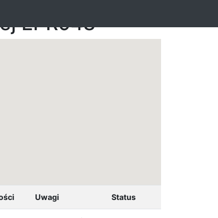
nej EPR948
ości
Uwagi
Status