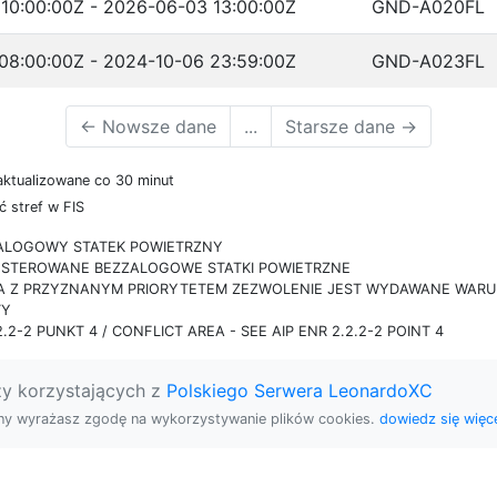
10:00:00Z - 2026-06-03 13:00:00Z
GND-A020FL
08:00:00Z - 2024-10-06 23:59:00Z
GND-A023FL
←
Nowsze dane
...
Starsze dane
→
aktualizowane co 30 minut
 stref w FIS
ZALOGOWY STATEK POWIETRZNY
IE STEROWANE BEZZALOGOWE STATKI POWIETRZNE
RA Z PRZYZNANYM PRIORYTETEM ZEZWOLENIE JEST WYDAWANE WARUN
TY
.2-2 PUNKT 4 / CONFLICT AREA - SEE AIP ENR 2.2.2-2 POINT 4
zy korzystających z
Polskiego Serwera LeonardoXC
rony wyrażasz zgodę na wykorzystywanie plików cookies.
dowiedz się więce