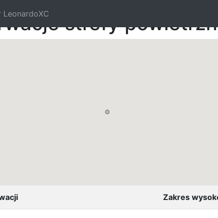
r LeonardoXC
rwacje strefy powietrz
wacji
Zakres wysok