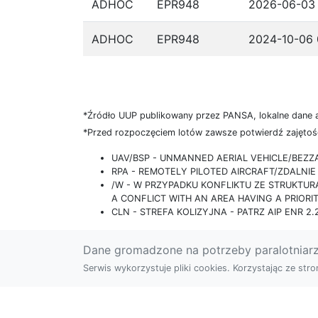
ADHOC
EPR948
2026-06-03 
ADHOC
EPR948
2024-10-06 
*Źródło UUP publikowany przez PANSA, lokalne dane 
*Przed rozpoczęciem lotów zawsze potwierdź zajętość
UAV/BSP - UNMANNED AERIAL VEHICLE/BEZ
RPA - REMOTELY PILOTED AIRCRAFT/ZDALN
/W - W PRZYPADKU KONFLIKTU ZE STRUKTU
A CONFLICT WITH AN AREA HAVING A PRIORI
CLN - STREFA KOLIZYJNA - PATRZ AIP ENR 2.2
Dane gromadzone na potrzeby paralotniar
Serwis wykorzystuje pliki cookies. Korzystając ze st