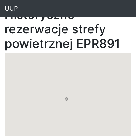
"
UUP
Historyczne
rezerwacje strefy
powietrznej EPR891