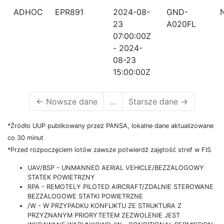
ADHOC
EPR891
2024-08-
GND-
23
A020FL
07:00:00Z
- 2024-
08-23
15:00:00Z
←
Nowsze dane
...
Starsze dane
→
*Źródło UUP publikowany przez PANSA, lokalne dane aktualizowane
co 30 minut
*Przed rozpoczęciem lotów zawsze potwierdź zajętość stref w FIS
UAV/BSP - UNMANNED AERIAL VEHICLE/BEZZALOGOWY
STATEK POWIETRZNY
RPA - REMOTELY PILOTED AIRCRAFT/ZDALNIE STEROWANE
BEZZALOGOWE STATKI POWIETRZNE
/W - W PRZYPADKU KONFLIKTU ZE STRUKTURA Z
PRZYZNANYM PRIORYTETEM ZEZWOLENIE JEST