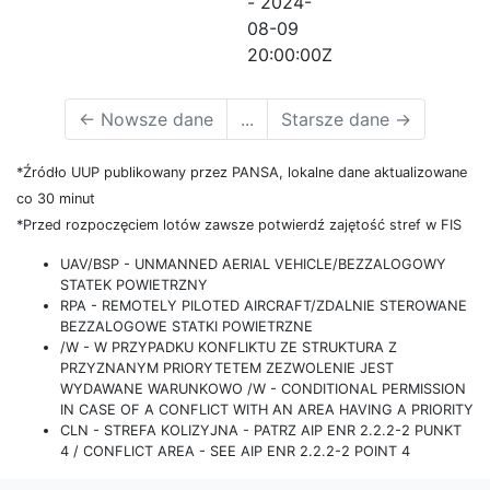
- 2024-
08-09
20:00:00Z
←
Nowsze dane
...
Starsze dane
→
*Źródło UUP publikowany przez PANSA, lokalne dane aktualizowane
co 30 minut
*Przed rozpoczęciem lotów zawsze potwierdź zajętość stref w FIS
UAV/BSP - UNMANNED AERIAL VEHICLE/BEZZALOGOWY
STATEK POWIETRZNY
RPA - REMOTELY PILOTED AIRCRAFT/ZDALNIE STEROWANE
BEZZALOGOWE STATKI POWIETRZNE
/W - W PRZYPADKU KONFLIKTU ZE STRUKTURA Z
PRZYZNANYM PRIORYTETEM ZEZWOLENIE JEST
WYDAWANE WARUNKOWO /W - CONDITIONAL PERMISSION
IN CASE OF A CONFLICT WITH AN AREA HAVING A PRIORITY
CLN - STREFA KOLIZYJNA - PATRZ AIP ENR 2.2.2-2 PUNKT
4 / CONFLICT AREA - SEE AIP ENR 2.2.2-2 POINT 4