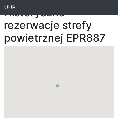
"
UUP
Historyczne
rezerwacje strefy
powietrznej EPR887